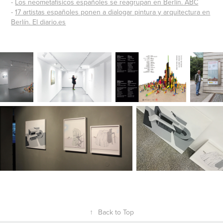
-
Los neometafísicos españoles se reagrupan en Berlín. ABC
-
17 artistas españoles ponen a dialogar pintura y arquitectura en
Berlín. El diario.es
↑
Back to Top